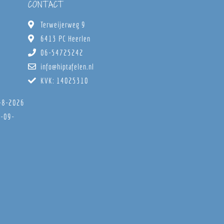
CONTACT
Terweijerweg 9
6413 PC Heerlen
06-54725242
info@hiptafelen.nl
KVK: 14025310
8-8-2026
6-09-