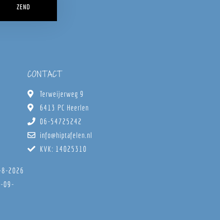
ZEND
CONTACT
Terweijerweg 9
6413 PC Heerlen
06-54725242
info@hiptafelen.nl
KVK: 14025310
8-8-2026
6-09-