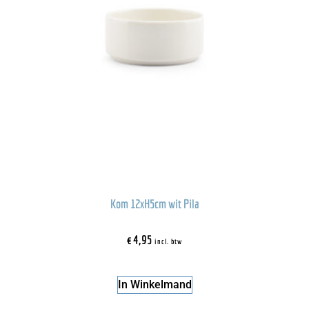
Kom 12xH5cm wit Pila
€
4,95
incl. btw
In Winkelmand