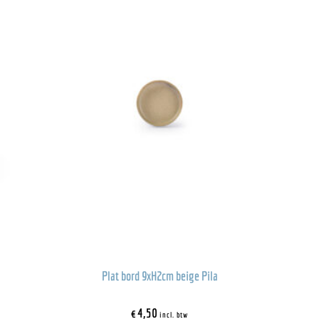
Plat bord 9xH2cm beige Pila
€
4,50
incl. btw