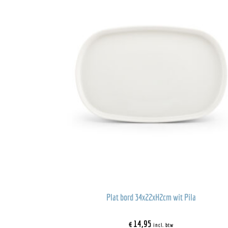
Plat bord 34x22xH2cm wit Pila
€
14,95
incl. btw