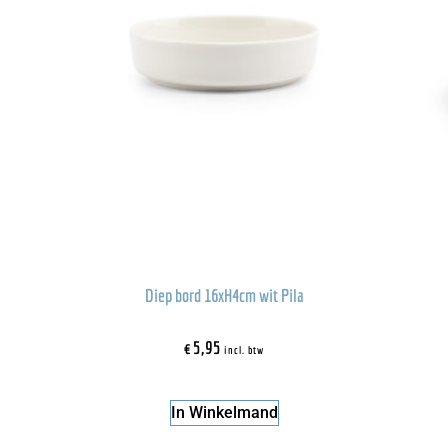
Diep bord 16xH4cm wit Pila
€
5,95
incl. btw
In Winkelmand