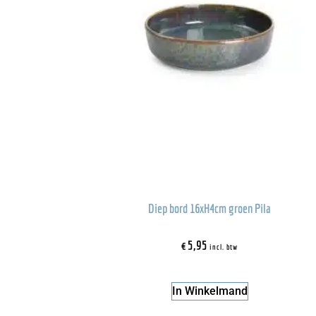
Diep bord 16xH4cm groen Pila
€
5,95
incl. btw
In Winkelmand