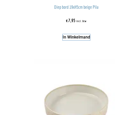
Diep bord 19xH5cm beige Pila
€
7,95
incl. btw
In Winkelmand