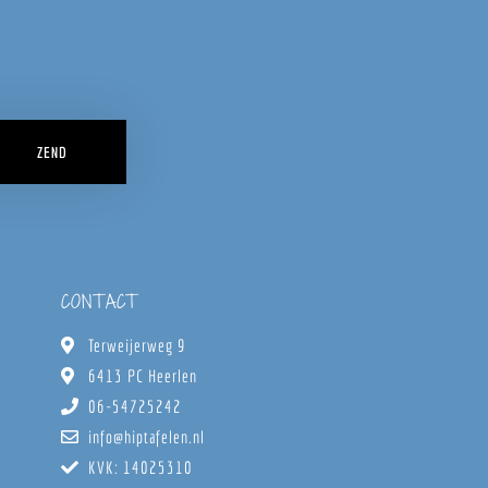
ZEND
CONTACT
Terweijerweg 9
6413 PC Heerlen
06-54725242
info@hiptafelen.nl
KVK: 14025310