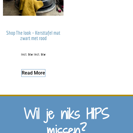
Shop The look – Kersttafel mat
zwart met rood
incl. btw
incl. btw
Read More
Wil je niks HIPS
missen?