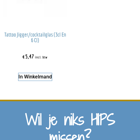
Tattoo Jigger/cocktailglas (3cl En
6 Cl)
€
5,47
incl. btw
In Winkelmand
Wil je niks HIPS
missen?