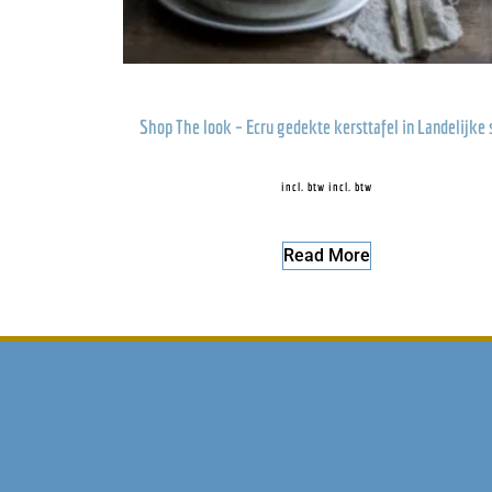
Shop The look – Ecru gedekte kersttafel in Landelijke s
incl. btw
incl. btw
Read More