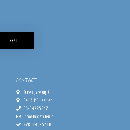
ZEND
CONTACT
Terweijerweg 9
6413 PC Heerlen
06-54725242
info@hiptafelen.nl
KVK: 14025310