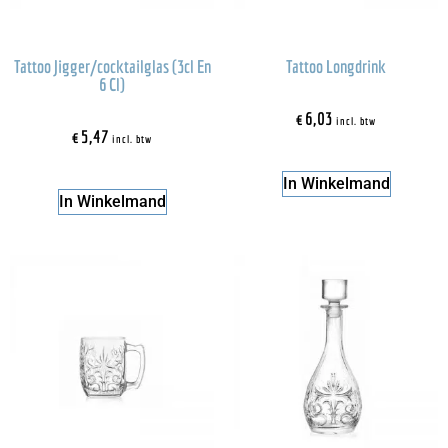
Tattoo Jigger/cocktailglas (3cl En
Tattoo Longdrink
6 Cl)
€
6,03
incl. btw
€
5,47
incl. btw
In Winkelmand
In Winkelmand