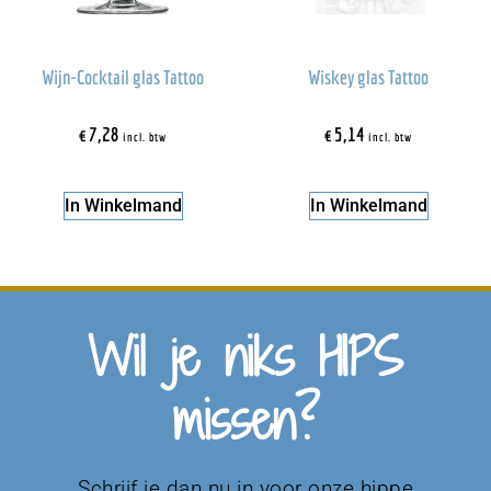
Wijn-Cocktail glas Tattoo
Wiskey glas Tattoo
€
7,28
€
5,14
incl. btw
incl. btw
In Winkelmand
In Winkelmand
Wil je niks HIPS
missen?
Schrijf je dan nu in voor onze hippe