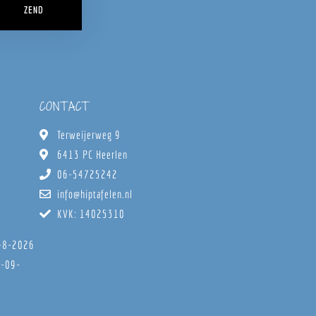
ZEND
CONTACT
Terweijerweg 9
6413 PC Heerlen
06-54725242
info@hiptafelen.nl
KVK: 14025310
8-8-2026
6-09-