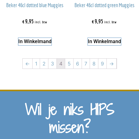
Beker 46cl dotted blue Muggies
Beker 46cl dotted green Muggies
€
9,95
€
9,95
incl. btw
incl. btw
In Winkelmand
In Winkelmand
←
1
2
3
4
5
6
7
8
9
→
Wil je niks HIPS
missen?