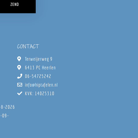
ZEND
CONTACT
Terweijerweg 9
6413 PC Heerlen
06-54725242
info@hiptafelen.nl
KVK: 14025310
8-8-2026
6-09-