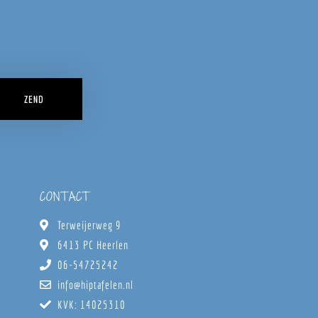
ZEND
CONTACT
Terweijerweg 9
6413 PC Heerlen
06-54725242
info@hiptafelen.nl
KVK: 14025310