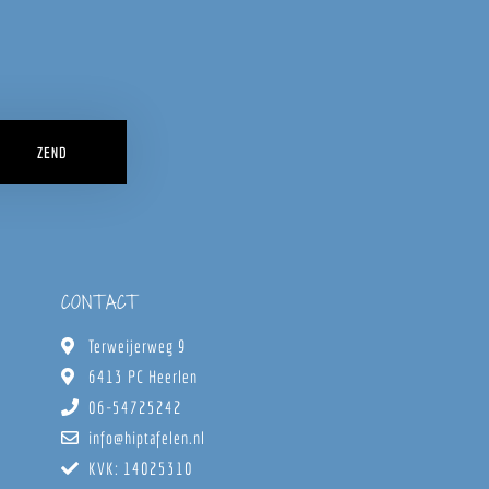
ZEND
CONTACT
Terweijerweg 9
6413 PC Heerlen
06-54725242
info@hiptafelen.nl
KVK: 14025310