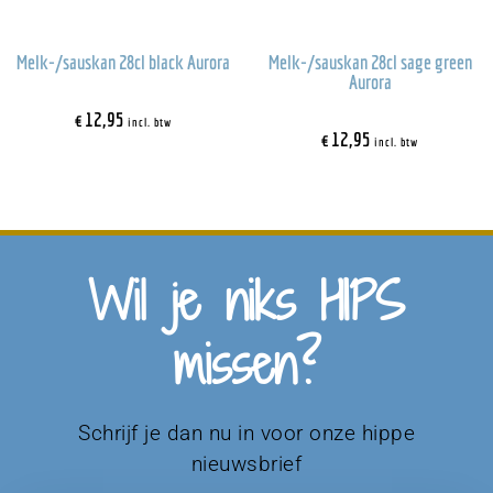
Melk-/sauskan 28cl black Aurora
Melk-/sauskan 28cl sage green
Aurora
€
12,95
incl. btw
€
12,95
incl. btw
Wil je niks HIPS
missen?
Schrijf je dan nu in voor onze hippe
nieuwsbrief