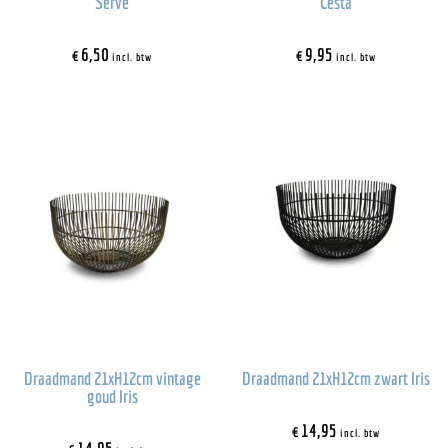
Serve
Cesta
€
6,50
€
9,95
incl. btw
incl. btw
Draadmand 21xH12cm vintage
Draadmand 21xH12cm zwart Iris
goud Iris
€
14,95
incl. btw