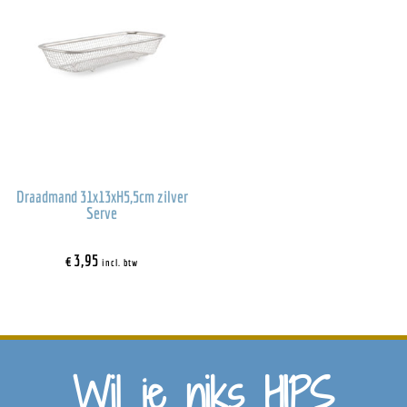
Draadmand 31x13xH5,5cm zilver
Serve
€
3,95
incl. btw
Wil je niks HIPS