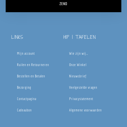
ZEND
LINKS
HIP | TAFELEN
Mijn account
Wie zijn wij…
Ruilen en Retourneren
Onze Winkel
Bestellen en Betalen
Nieuwsbrief
Bezorging
Veelgestelde vragen
Contactpagina
Privacystatement
Cadeaubon
Algemene voorwaarden