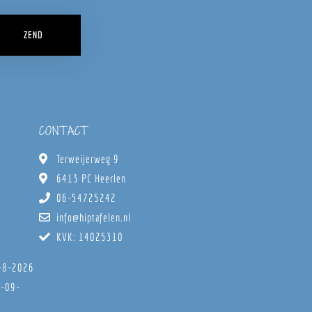
ZEND
CONTACT
Terweijerweg 9
6413 PC Heerlen
06-54725242
info@hiptafelen.nl
KVK: 14025310
8-8-2026
6-09-