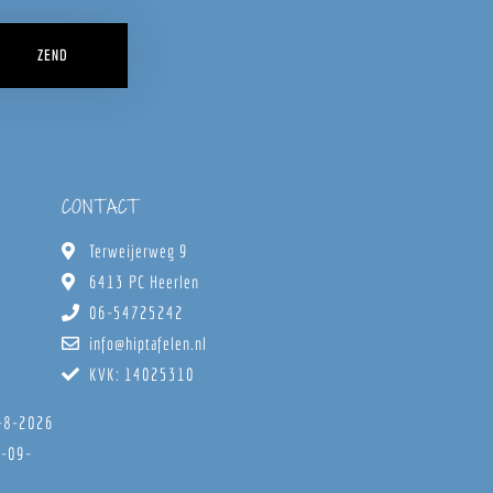
ZEND
CONTACT
Terweijerweg 9
6413 PC Heerlen
06-54725242
info@hiptafelen.nl
KVK: 14025310
8-8-2026
6-09-