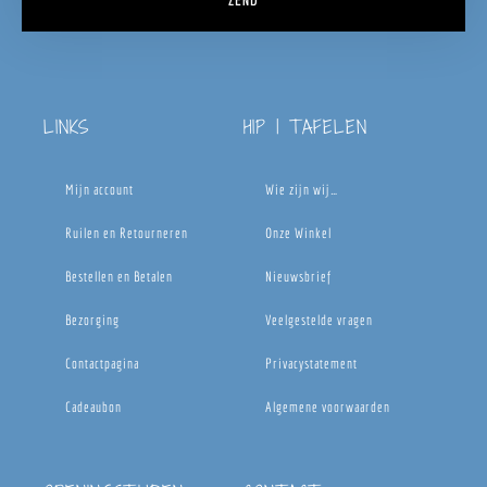
LINKS
HIP | TAFELEN
Mijn account
Wie zijn wij…
Ruilen en Retourneren
Onze Winkel
Bestellen en Betalen
Nieuwsbrief
Bezorging
Veelgestelde vragen
Contactpagina
Privacystatement
Cadeaubon
Algemene voorwaarden