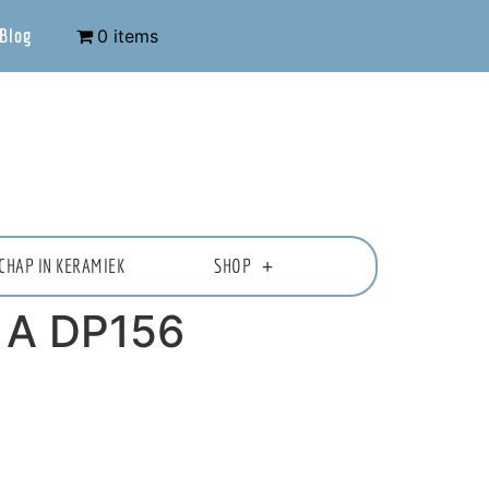
Blog
0 items
CHAP IN KERAMIEK
SHOP
 A DP156