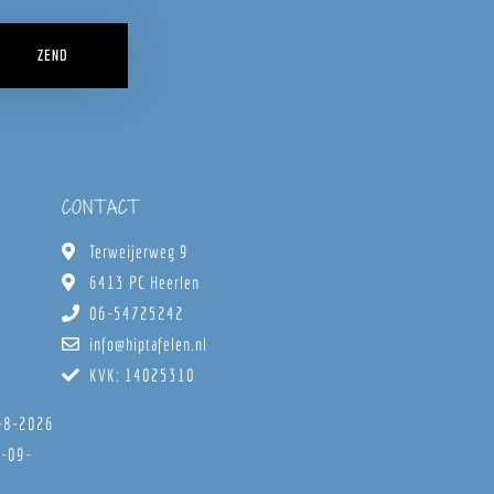
ZEND
CONTACT
Terweijerweg 9
6413 PC Heerlen
06-54725242
info@hiptafelen.nl
KVK: 14025310
8-8-2026
6-09-