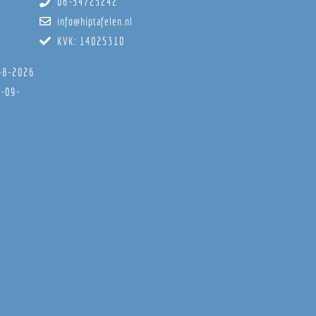
06-54725242
info@hiptafelen.nl
KVK: 14025310
8-8-2026
6-09-