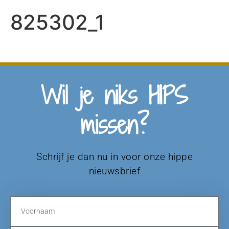
825302_1
Wil je niks HIPS
missen?
Schrijf je dan nu in voor onze hippe
nieuwsbrief