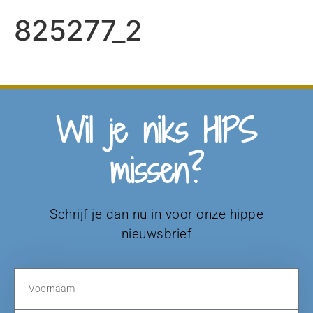
825277_2
Wil je niks HIPS
missen?
Schrijf je dan nu in voor onze hippe
nieuwsbrief