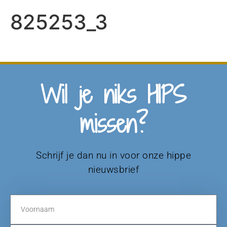
825253_3
Wil je niks HIPS
missen?
Schrijf je dan nu in voor onze hippe
nieuwsbrief