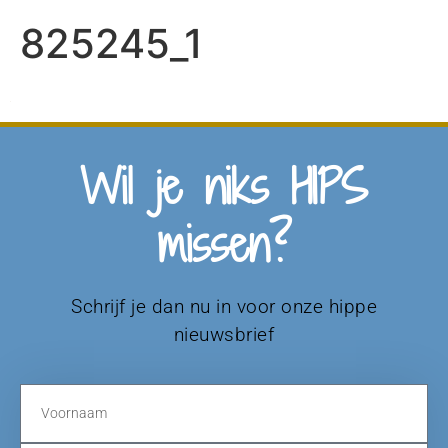
825245_1
Wil je niks HIPS
missen?
Schrijf je dan nu in voor onze hippe
nieuwsbrief