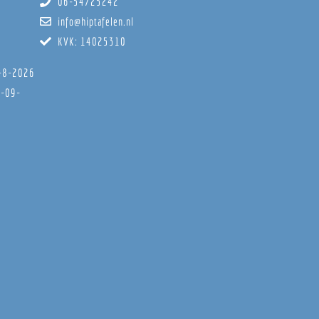
06-54725242
info@hiptafelen.nl
KVK: 14025310
8-8-2026
6-09-