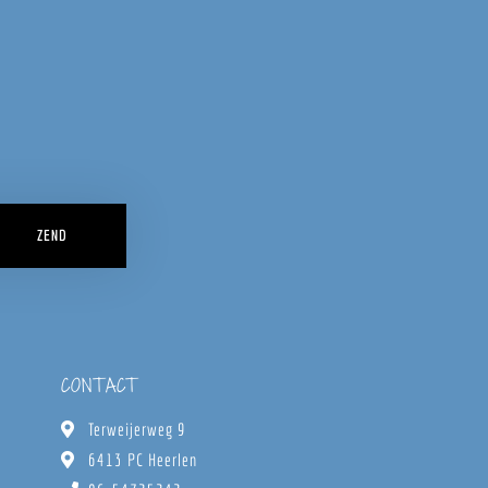
ZEND
CONTACT
Terweijerweg 9
6413 PC Heerlen