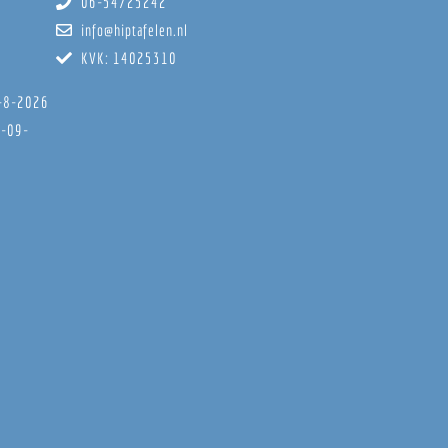
06-54725242
info@hiptafelen.nl
KVK: 14025310
8-8-2026
6-09-