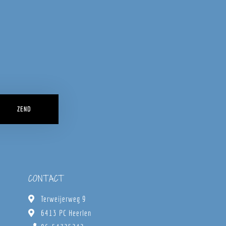
ZEND
CONTACT
Terweijerweg 9
6413 PC Heerlen