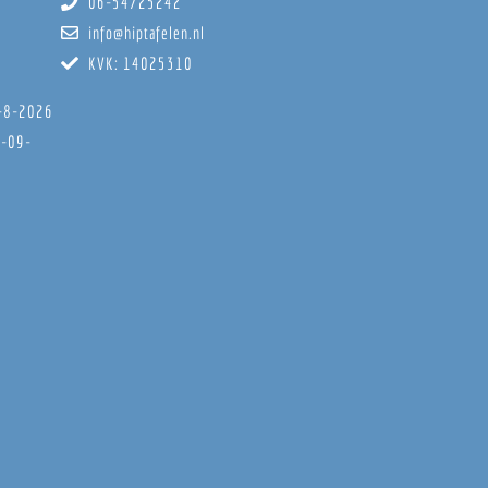
06-54725242
info@hiptafelen.nl
KVK: 14025310
8-8-2026
6-09-