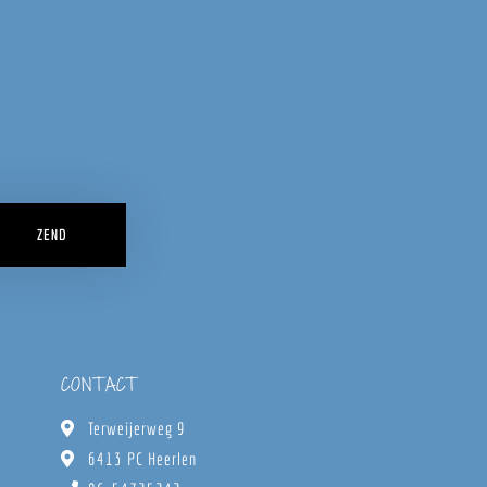
ZEND
CONTACT
Terweijerweg 9
6413 PC Heerlen