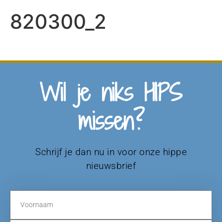
820300_2
Wil je niks HIPS
missen?
Schrijf je dan nu in voor onze hippe
nieuwsbrief