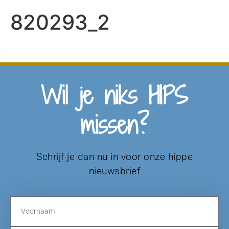
820293_2
Wil je niks HIPS
missen?
Schrijf je dan nu in voor onze hippe
nieuwsbrief