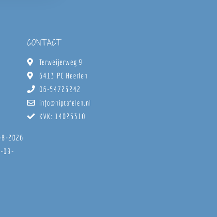
CONTACT
Terweijerweg 9
6413 PC Heerlen
06-54725242
info@hiptafelen.nl
KVK: 14025310
8-8-2026
6-09-