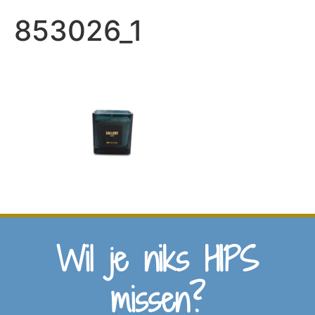
853026_1
Wil je niks HIPS
missen?