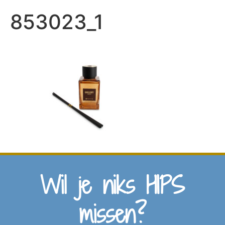
853023_1
Wil je niks HIPS
missen?