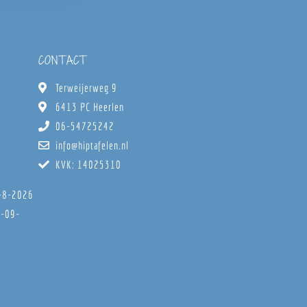
CONTACT
Terweijerweg 9
6413 PC Heerlen
06-54725242
info@hiptafelen.nl
KVK: 14025310
8-8-2026
6-09-