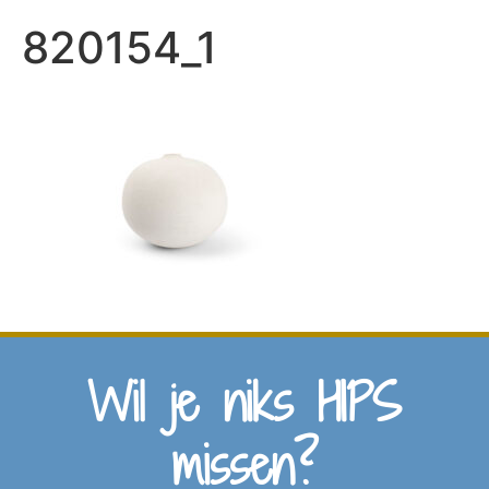
820154_1
Wil je niks HIPS
missen?