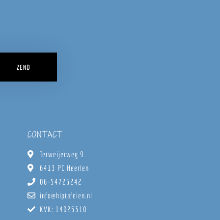
ZEND
CONTACT
Terweijerweg 9
6413 PC Heerlen
06-54725242
info@hiptafelen.nl
KVK: 14025310