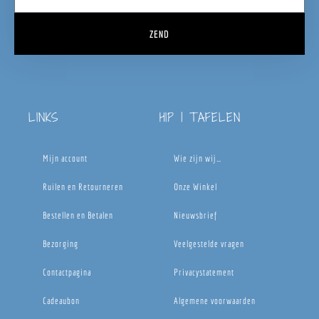
ZEND
LINKS
HIP | TAFELEN
Mijn account
Wie zijn wij…
Ruilen en Retourneren
Onze Winkel
Bestellen en Betalen
Nieuwsbrief
Bezorging
Veelgestelde vragen
Contactpagina
Privacystatement
Cadeaubon
Algemene voorwaarden