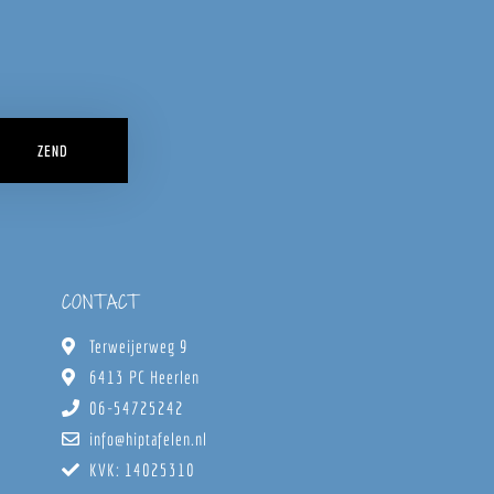
ZEND
CONTACT
Terweijerweg 9
6413 PC Heerlen
06-54725242
info@hiptafelen.nl
KVK: 14025310